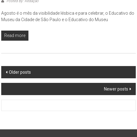
Posted By: Redação
Agosto é o mês da visibilidade lésbica e para celebrar, o Educativo do
Museu da Cidade de São Paulo e o Educativo do Museu
Read more
Posts
Older posts
navigation
Newer posts