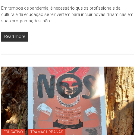
–
Em tempos de pandemia, é necessário que os profissionais da
propõe
cultura e da educação se reinventem para incluir novas dinâmicas em
constituir-
suas programações, não
se
como
Read more
um
espaço
de
reflexão,
que
tem
como
objeto
permanente
de
estudo
a
cidade
EDUCATIVO
TRAMAS URBANAS
de