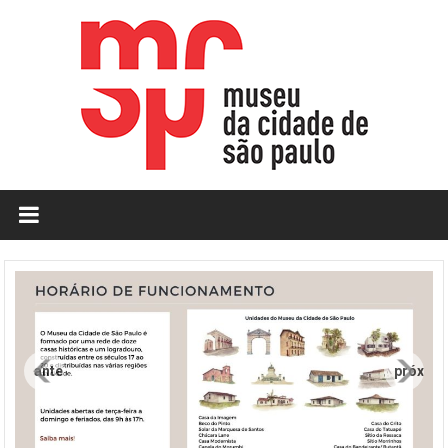
Skip
to
content
MCSP
|
Museu
da
Cidade
anterior
próxim
de
São