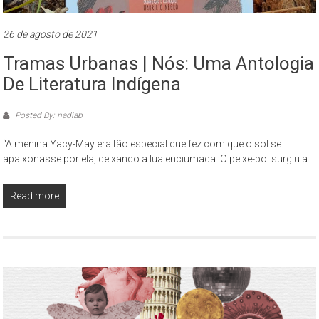
São
Paulo,
26 de agosto de 2021
compreendendo
Tramas Urbanas | Nós: Uma Antologia
os
De Literatura Indígena
aspectos
da
cidade
Posted By: nadiab
contemporânea
“A menina Yacy-May era tão especial que fez com que o sol se
a
apaixonasse por ela, deixando a lua enciumada. O peixe-boi surgiu a
partir
da
Read more
perspectiva
cultural
e
ambiental.