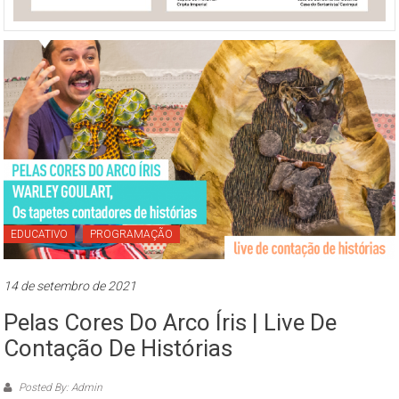
Paulo
O
Museu
da
Cidade
de
São
Paulo
–
complexo
EDUCATIVO
PROGRAMAÇÃO
cultural
museológico,
de
14 de setembro de 2021
natureza
Pelas Cores Do Arco Íris | Live De
socioantropológica,
Contação De Histórias
geográfica
e
histórica
Posted By: Admin