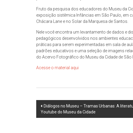
espaço
de
Fruto da pesquisa dos educadores do Museu da Cid
reflexão,
exposição sistêmica Infâncias em São Paulo, em c
Chácara Lane e no Solar da Marquesa de Santos.
que
tem
Nele você encontra um levantamento de dados e dis
como
pedagógicos desenvolvidos nos ambientes educacio
objeto
práticas para serem experimentadas em sala de a
permanente
padrões educativos e uma seleção de imagens rela
do Acervo Fotográfico do Museu da Cidade de São 
de
estudo
Acesse o material aqui
a
cidade
de
São
Paulo,
Post
Diálogos no Museu – Tramas Urbanas: A litera
compreendendo
Youtube do Museu da Cidade
navigation
os
aspectos
da