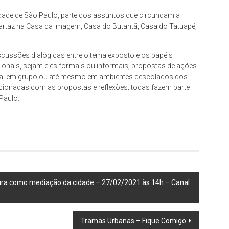
ade de São Paulo, parte dos assuntos que circundam a
artaz na Casa da Imagem, Casa do Butantã, Casa do Tatuapé,
cussões dialógicas entre o tema exposto e os papéis
nais, sejam eles formais ou informais; propostas de ações
ula, em grupo ou até mesmo em ambientes descolados dos
cionadas com as propostas e reflexões; todas fazem parte
Paulo.
tura como mediação da cidade – 27/02/2021 às 14h – Canal
Tramas Urbanas – Fique Comigo