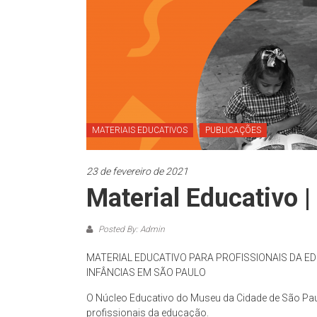
São
Paulo
–
complexo
cultural
museológico,
de
MATERIAIS EDUCATIVOS
PUBLICAÇÕES
natureza
socioantropológica,
geográfica
23 de fevereiro de 2021
e
Material Educativo 
histórica
–
Posted By: Admin
propõe
constituir-
MATERIAL EDUCATIVO PARA PROFISSIONAIS DA E
se
INFÂNCIAS EM SÃO PAULO
como
O Núcleo Educativo do Museu da Cidade de São Paul
um
profissionais da educação.