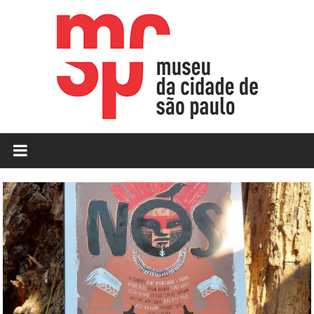
Skip
to
content
MCSP
|
Museu
da
Cidade
de
São