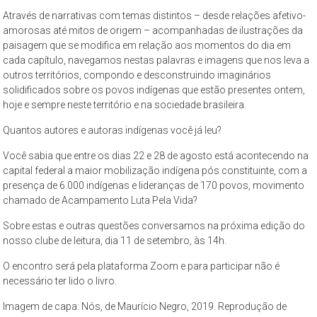
–
Através de narrativas com temas distintos – desde relações afetivo-
propõe
amorosas até mitos de origem – acompanhadas de ilustrações da
constituir-
paisagem que se modifica em relação aos momentos do dia em
se
cada capítulo, navegamos nestas palavras e imagens que nos leva a
como
outros territórios, compondo e desconstruindo imaginários
solidificados sobre os povos indígenas que estão presentes ontem,
um
hoje e sempre neste território e na sociedade brasileira.
espaço
de
Quantos autores e autoras indígenas você já leu?
reflexão,
Você sabia que entre os dias 22 e 28 de agosto está acontecendo na
que
capital federal a maior mobilização indígena pós constituinte, com a
tem
presença de 6.000 indígenas e lideranças de 170 povos, movimento
como
chamado de Acampamento Luta Pela Vida?
objeto
Sobre estas e outras questões conversamos na próxima edição do
permanente
nosso clube de leitura, dia 11 de setembro, às 14h.
de
estudo
O encontro será pela plataforma Zoom e para participar não é
a
necessário ter lido o livro.
cidade
Imagem de capa: Nós, de Maurício Negro, 2019. Reprodução de
de