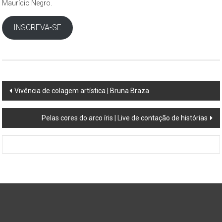
Maurício Negro.
São
Paulo,
INSCREVA-SE
compreendendo
os
aspectos
da
cidade
Post
Vivência de colagem artística | Bruna Braza
contemporânea
navigation
a
partir
Pelas cores do arco íris | Live de contação de histórias
da
perspectiva
cultural
e
ambiental.