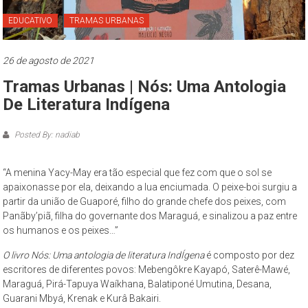
Paulo
EDUCATIVO
TRAMAS URBANAS
O
Museu
26 de agosto de 2021
da
Tramas Urbanas | Nós: Uma Antologia
Cidade
de
De Literatura Indígena
São
Paulo
Posted By: nadiab
–
complexo
“A menina Yacy-May era tão especial que fez com que o sol se
cultural
apaixonasse por ela, deixando a lua enciumada. O peixe-boi surgiu a
museológico,
partir da união de Guaporé, filho do grande chefe dos peixes, com
de
Panãby’piã, filha do governante dos Maraguá, e sinalizou a paz entre
os humanos e os peixes…”
natureza
socioantropológica,
O livro Nós: Uma antologia de literatura IndÍgena
é composto por dez
geográfica
escritores de diferentes povos: Mebengôkre Kayapó, Saterê-Mawé,
e
Maraguá, Pirá-Tapuya Waíkhana, Balatiponé Umutina, Desana,
histórica
Guarani Mbyá, Krenak e Kurâ Bakairi.