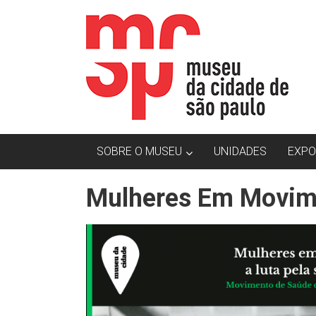
Skip
MCSP
to
content
|
Museu
da
Cidade
SOBRE O MUSEU
UNIDADES
EXPO
de
São
Mulheres Em Movim
Paulo
O
Museu
da
Cidade
de