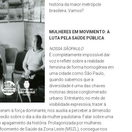
história da maior metrópole
brasileira. Vamos?
MULHERES EM MOVIMENTO: A
LUTA PELA SAÚDE PÚBLICA
NOSSA SÃOPAULO
É completamente impossível dar
voz e refletir sobre a realidade
feminina de forma homogênea em
uma cidade como São Paulo,
quando sabemos que a
diversidade é uma das chaves
motoras desse conglomerado
urbano. Entretanto, no mês de
visibilidade expressiva, trazer à
eram à força dominante, nos auxilia a perceber a dimensão
flexão sobre o dia a dia da mulher paulistana. Falar sobre uma
o apagamento da história Protagonizada por mulheres.
Movimento de Saúde da Zona Leste (MSZL), consegue nos