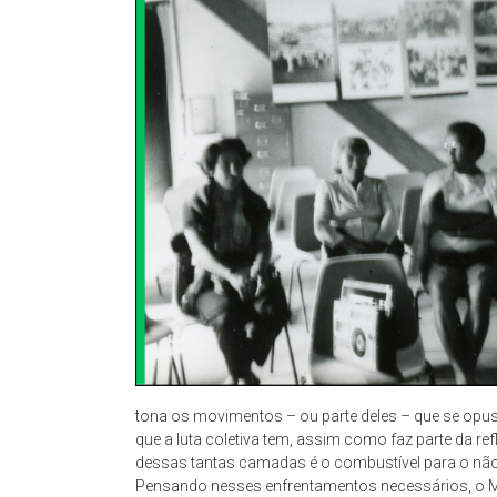
São
Paulo
–
complexo
cultural
museológico,
de
natureza
socioantropológica,
geográfica
e
histórica
–
propõe
constituir-
tona os movimentos – ou parte deles – que se opus
se
que a luta coletiva tem, assim como faz parte da re
como
dessas tantas camadas é o combustível para o nã
um
Pensando nesses enfrentamentos necessários, o 