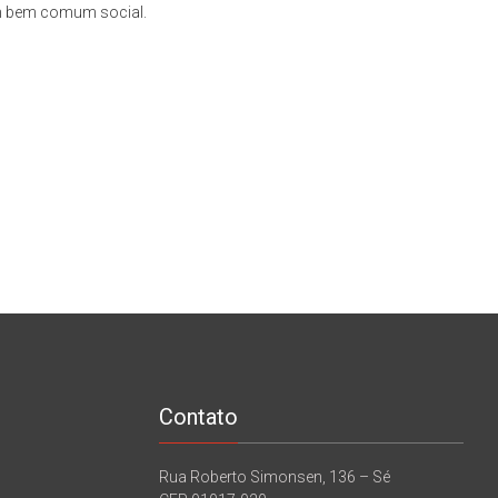
um bem comum social.
Contato
Rua Roberto Simonsen, 136 – Sé