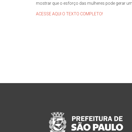
espaço
mostrar que o esforço das mulheres pode gerar 
de
ACESSE AQUI O TEXTO COMPLETO!
reflexão,
que
tem
como
objeto
permanente
de
estudo
a
cidade
de
São
Paulo,
compreendendo
os
aspectos
da