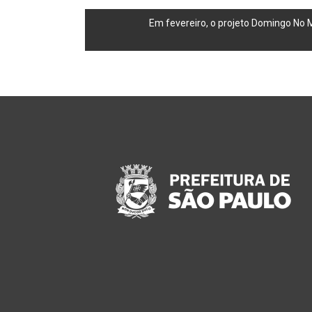
navigation
cidade
Em fevereiro, o projeto Domingo No 
contemporânea
a
partir
da
perspectiva
cultural
e
ambiental.