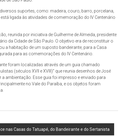
ade de São Paulo.
iversos suportes, como: madeira, couro, barro, porcelana,
gem está ligada às atividades de comemoração do IV Centenário
o, reunida por iniciativa de Guilherme de Almeida, presidente
 da Cidade de São Paulo. O objetivo era de reconstituir o
, ou a habitação de um suposto bandeirante, para a Casa
augurada para as comemorações do IV Centenário.
nte foram localizadas através de um guia chamado
istas (séculos XVII e XVIII)” que reunia desenhos de José
 a ambientação. Esse guia foi impresso e enviado para
rincipalmente no Vale do Paraíba, e os objetos foram
a.
ce nas Casas do Tatuapé, do Bandeirante e do Sertanista