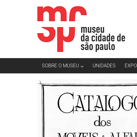
Skip
MCSP
to
content
|
Museu
da
Cidade
SOBRE O MUSEU
UNIDADES
EXPO
de
São
Paulo
O
Museu
da
Cidade
de