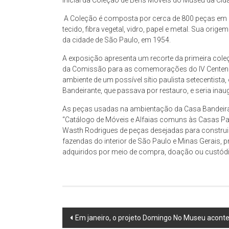
inicial da Coleção de Bens Móveis do Museu da Cid
espaço
de
A Coleção é composta por cerca de 800 peças em d
reflexão,
tecido, fibra vegetal, vidro, papel e metal. Sua ori
que
da cidade de São Paulo, em 1954.
tem
A exposição apresenta um recorte da primeira coleçã
como
da Comissão para as comemorações do IV Centenário
objeto
ambiente de um possível sítio paulista setecentista
permanente
Bandeirante, que passava por restauro, e seria in
de
As peças usadas na ambientação da Casa Bandeira
estudo
“Catálogo de Móveis e Alfaias comuns às Casas Paul
a
Wasth Rodrigues de peças desejadas para construir
cidade
fazendas do interior de São Paulo e Minas Gerais, p
de
adquiridos por meio de compra, doação ou custódi
São
Paulo,
compreendendo
os
aspectos
Post
Em janeiro, o projeto Domingo No Museu aconte
da