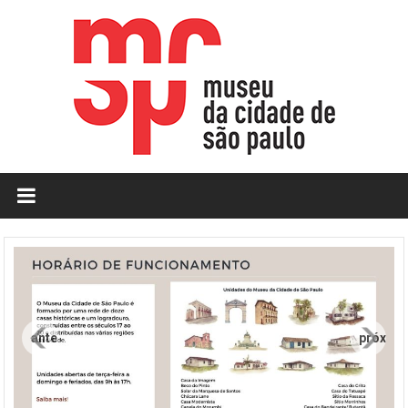
Skip
to
content
MCSP
|
Museu
da
Cidade
anterior
próxim
de
São