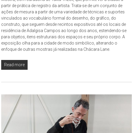
–
partir de prática de registro da artista. Trata-se de um conjunto de
propõe
ações de mesura a partir de uma variedade de técnicas e suportes
constituir-
vinculados ao vocabulário formal do desenho, do gráfico, do
se
construto, que seguem desde recintos expositivos até os locais de
residência de Adalgisa Campos ao longo dos anos, estendendo-se
como
para objetos, itens estruturais dos espaços e seu próprio corpo. A
um
exposição olha para a cidade de modo simbólico, alterando o
espaço
enfoque de outras mostras já realizadas na Chácara Lane.
de
reflexão,
Read more
que
tem
como
objeto
permanente
de
estudo
a
cidade
de