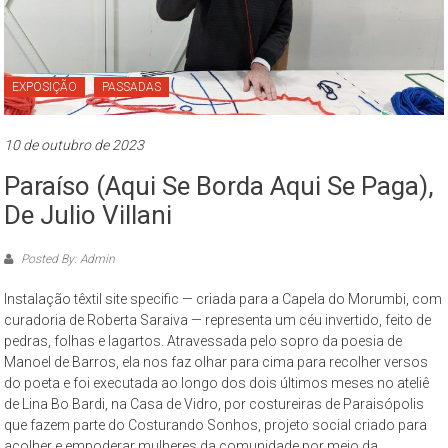
São
Paulo,
compreendendo
os
EXPOSIÇÃO
PASSADAS
aspectos
da
10 de outubro de 2023
cidade
Paraíso (aqui Se Borda Aqui Se Paga),
contemporânea
a
De Julio Villani
partir
da
Posted By: Admin
perspectiva
Instalação têxtil site specific — criada para a Capela do Morumbi, com
cultural
curadoria de Roberta Saraiva — representa um céu invertido, feito de
e
pedras, folhas e lagartos. Atravessada pelo sopro da poesia de
ambiental.
Manoel de Barros, ela nos faz olhar para cima para recolher versos
do poeta e foi executada ao longo dos dois últimos meses no ateliê
de Lina Bo Bardi, na Casa de Vidro, por costureiras de Paraisópolis
que fazem parte do Costurando Sonhos, projeto social criado para
acolher e empoderar mulheres da comunidade por meio da