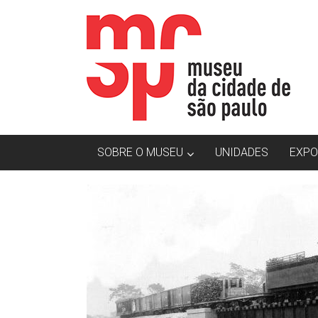
Skip
MCSP
to
content
|
Museu
da
Cidade
SOBRE O MUSEU
UNIDADES
EXPO
de
São
Paulo
O
Museu
da
Cidade
de