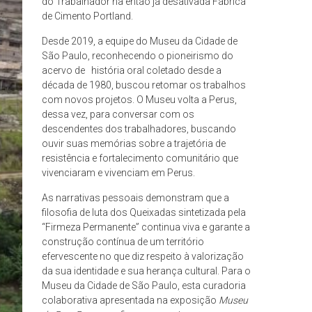
do Trabalhador na então já desativada Fábrica
de Cimento Portland.
Desde 2019, a equipe do Museu da Cidade de
São Paulo, reconhecendo o pioneirismo do
acervo de história oral coletado desde a
década de 1980, buscou retomar os trabalhos
com novos projetos. O Museu volta a Perus,
dessa vez, para conversar com os
descendentes dos trabalhadores, buscando
ouvir suas memórias sobre a trajetória de
resistência e fortalecimento comunitário que
vivenciaram e vivenciam em Perus.
As narrativas pessoais demonstram que a
filosofia de luta dos Queixadas sintetizada pela
“Firmeza Permanente” continua viva e garante a
construção contínua de um território
efervescente no que diz respeito à valorização
da sua identidade e sua herança cultural. Para o
Museu da Cidade de São Paulo, esta curadoria
colaborativa apresentada na exposição
Museu