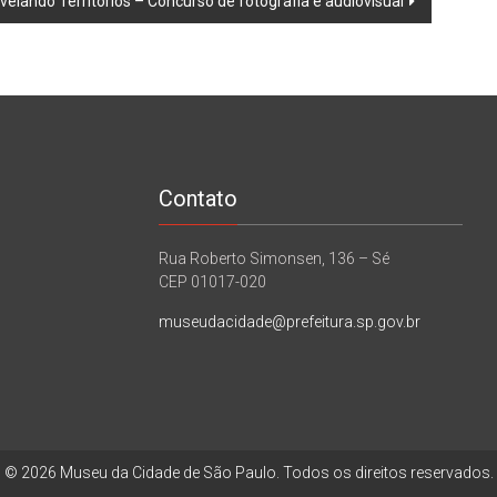
velando Territórios – Concurso de fotografia e audiovisual
Contato
Rua Roberto Simonsen, 136 – Sé
CEP 01017-020
museudacidade@prefeitura.sp.gov.br
© 2026 Museu da Cidade de São Paulo. Todos os direitos reservados.