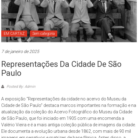
Paulo
O
Museu
da
EM CARTAZ
Sem categoria
Cidade
de
7 de janeiro de 2025
São
Paulo
Representações Da Cidade De São
–
Paulo
complexo
cultural
Posted By: Admin
museológico,
de
A exposição “Representações da cidade no acervo do Museu da
natureza
Cidade de São Paulo” destaca marcos importantes na formação e na
socioantropológica,
atualização da coleção do Acervo Fotográfico do Museu da Cidade
de São Paulo, que foi iniciado em 1905 com uma encomenda a
geográfica
Valério Vieira e é a mais antiga coleção pública de imagens da cidade.
e
Ele documenta a evolução urbana desde 1862, com mais de 90 mil
histórica
imagens em negativos e matrizes de base fílmica. Antes disso, a