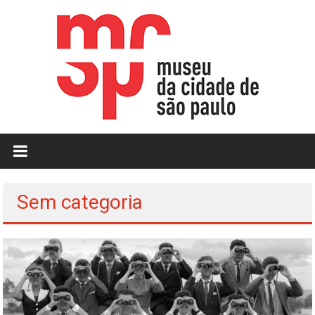
Skip
to
content
MCSP
|
Museu
Sem categoria
da
Cidade
de
São