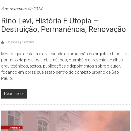
São
6 de setembro de 2024
Paulo,
compreendendo
Rino Levi, História E Utopia –
os
Destruição, Permanência, Renovação
aspectos
da
Posted By: Admin
cidade
contemporânea
Mostra que destaca a diversidade da produção do arquiteto Rino Levi,
por meio de projetos emblemáticos, e também apresenta detalhes
a
arquitetônicos, textos, publicações e depoimentos sobre o autor,
partir
focando em obras que estão dentro do contexto urbano de São
da
Paulo.
perspectiva
cultural
Read more
e
ambiental.