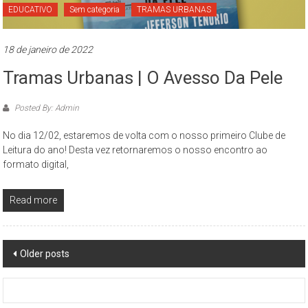
EDUCATIVO
Sem categoria
TRAMAS URBANAS
18 de janeiro de 2022
Tramas Urbanas | O Avesso Da Pele
Posted By: Admin
No dia 12/02, estaremos de volta com o nosso primeiro Clube de
Leitura do ano! Desta vez retornaremos o nosso encontro ao
formato digital,
Read more
Posts
Older posts
navigation