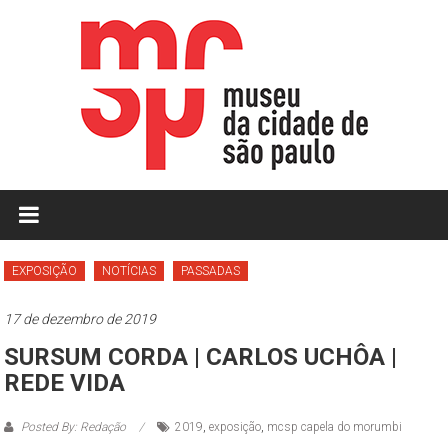
Skip
to
content
MCSP
|
Museu
EXPOSIÇÃO
NOTÍCIAS
PASSADAS
da
17 de dezembro de 2019
Cidade
SURSUM CORDA | CARLOS UCHÔA |
de
REDE VIDA
São
Posted By: Redação
2019
,
exposição
,
mcsp capela do morumbi