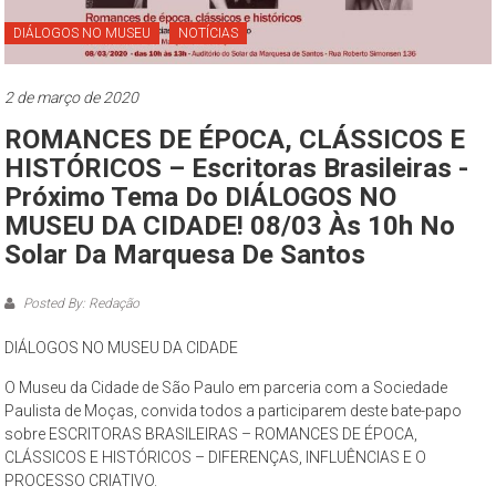
Paulo
DIÁLOGOS NO MUSEU
NOTÍCIAS
O
Museu
2 de março de 2020
da
ROMANCES DE ÉPOCA, CLÁSSICOS E
Cidade
de
HISTÓRICOS – Escritoras Brasileiras -
São
Próximo Tema Do DIÁLOGOS NO
Paulo
MUSEU DA CIDADE! 08/03 Às 10h No
–
Solar Da Marquesa De Santos
complexo
cultural
Posted By: Redação
museológico,
de
DIÁLOGOS NO MUSEU DA CIDADE
natureza
O Museu da Cidade de São Paulo em parceria com a Sociedade
socioantropológica,
Paulista de Moças, convida todos a participarem deste bate-papo
geográfica
sobre ESCRITORAS BRASILEIRAS – ROMANCES DE ÉPOCA,
e
CLÁSSICOS E HISTÓRICOS – DIFERENÇAS, INFLUÊNCIAS E O
histórica
PROCESSO CRIATIVO.