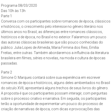
–
Programa 08/03/2020
propõe
Das 10h às 13h
constituir-
Parte 1
se
Conversa com os participantes sobre romances de época, clássicos
como
e históricos, o crescimento pelo interesse no gênero literário nos
últimos anos no Brasil, as diferenças entre romances clássicos,
um
históricos e de época, no Brasil e no exterior. Falaremos um pouco
espaço
das autoras clássicas brasileiras que são pouco conhecidas do
de
público: Julia Lopes de Almeida, Maria Firmina dos Reis, Emília
reflexão,
Freitas, entre outras. Também abordaremos a influência da literatura
que
brasileira em filmes, séries e novelas, na moda e cultura de épocas
tem
passadas.
como
Parte 2
objeto
Simone O. Marques contará sobre sua experiência em escrever
permanente
romances de época e históricos, alguns deles ambientados no Brasil
de
do século XVII, apresentará alguns trechos de seus livros do gênero.
estudo
A proposta é que os participantes possam interagir, com perguntas
a
sobre o processo criativo e narrativa. Em seguida, os participantes
terão a oportunidade de experimentar um pouco do processo de
cidade
criação de narrativas de época, com dicas e provocações das
de