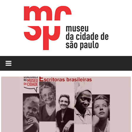
Skip
to
content
MCSP
|
Museu
da
Cidade
de
São