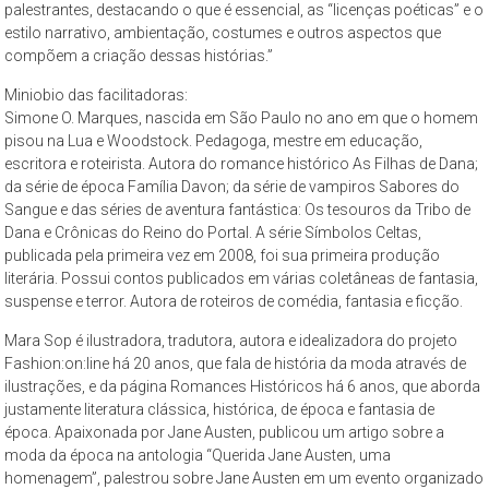
palestrantes, destacando o que é essencial, as “licenças poéticas” e o
São
estilo narrativo, ambientação, costumes e outros aspectos que
Paulo,
compõem a criação dessas histórias.”
compreendendo
Miniobio das facilitadoras:
os
Simone O. Marques, nascida em São Paulo no ano em que o homem
aspectos
pisou na Lua e Woodstock. Pedagoga, mestre em educação,
da
escritora e roteirista. Autora do romance histórico As Filhas de Dana;
cidade
da série de época Família Davon; da série de vampiros Sabores do
contemporânea
Sangue e das séries de aventura fantástica: Os tesouros da Tribo de
a
Dana e Crônicas do Reino do Portal. A série Símbolos Celtas,
partir
publicada pela primeira vez em 2008, foi sua primeira produção
literária. Possui contos publicados em várias coletâneas de fantasia,
da
suspense e terror. Autora de roteiros de comédia, fantasia e ficção.
perspectiva
cultural
Mara Sop é ilustradora, tradutora, autora e idealizadora do projeto
e
Fashion:on:line há 20 anos, que fala de história da moda através de
ambiental.
ilustrações, e da página Romances Históricos há 6 anos, que aborda
justamente literatura clássica, histórica, de época e fantasia de
época. Apaixonada por Jane Austen, publicou um artigo sobre a
moda da época na antologia “Querida Jane Austen, uma
homenagem”, palestrou sobre Jane Austen em um evento organizado