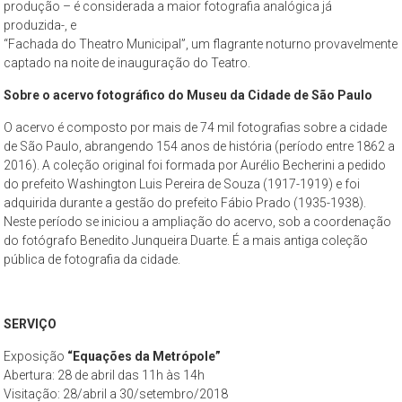
produção – é considerada a maior fotografia analógica já
São
produzida-, e
Paulo,
“Fachada do Theatro Municipal”, um flagrante noturno provavelmente
compreendendo
captado na noite de inauguração do Teatro.
os
Sobre o acervo fotográfico do Museu da Cidade de São Paulo
aspectos
da
O acervo é composto por mais de 74 mil fotografias sobre a cidade
cidade
de São Paulo, abrangendo 154 anos de história (período entre 1862 a
contemporânea
2016). A coleção original foi formada por Aurélio Becherini a pedido
do prefeito Washington Luis Pereira de Souza (1917-1919) e foi
a
adquirida durante a gestão do prefeito Fábio Prado (1935-1938).
partir
Neste período se iniciou a ampliação do acervo, sob a coordenação
da
do fotógrafo Benedito Junqueira Duarte. É a mais antiga coleção
perspectiva
pública de fotografia da cidade.
cultural
e
ambiental.
SERVIÇO
Exposição
“Equações da Metrópole”
Abertura: 28 de abril das 11h às 14h
Visitação: 28/abril a 30/setembro/2018