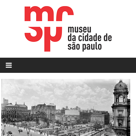
Skip
to
content
MCSP
|
Museu
da
Cidade
de
São