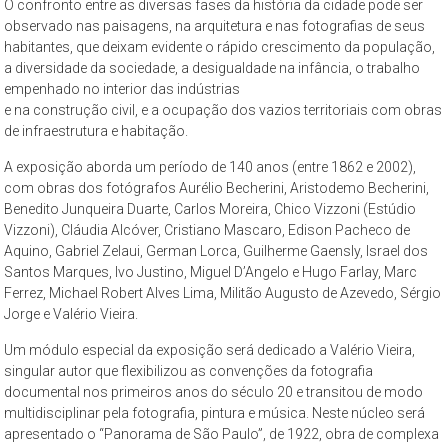
O confronto entre as diversas fases da história da cidade pode ser
–
observado nas paisagens, na arquitetura e nas fotografias de seus
propõe
habitantes, que deixam evidente o rápido crescimento da população,
constituir-
a diversidade da sociedade, a desigualdade na infância, o trabalho
se
empenhado no interior das indústrias
como
e na construção civil, e a ocupação dos vazios territoriais com obras
um
de infraestrutura e habitação.
espaço
A exposição aborda um período de 140 anos (entre 1862 e 2002),
de
com obras dos fotógrafos Aurélio Becherini, Aristodemo Becherini,
reflexão,
Benedito Junqueira Duarte, Carlos Moreira, Chico Vizzoni (Estúdio
que
Vizzoni), Cláudia Alcóver, Cristiano Mascaro, Edison Pacheco de
tem
Aquino, Gabriel Zelaui, German Lorca, Guilherme Gaensly, Israel dos
como
Santos Marques, Ivo Justino, Miguel D’Angelo e Hugo Farlay, Marc
Ferrez, Michael Robert Alves Lima, Militão Augusto de Azevedo, Sérgio
objeto
Jorge e Valério Vieira.
permanente
de
Um módulo especial da exposição será dedicado a Valério Vieira,
estudo
singular autor que flexibilizou as convenções da fotografia
a
documental nos primeiros anos do século 20 e transitou de modo
multidisciplinar pela fotografia, pintura e música. Neste núcleo será
cidade
apresentado o “Panorama de São Paulo”, de 1922, obra de complexa
de