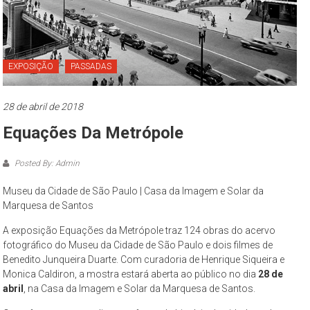
Paulo
O
Museu
da
EXPOSIÇÃO
PASSADAS
Cidade
de
28 de abril de 2018
São
Equações Da Metrópole
Paulo
–
Posted By: Admin
complexo
cultural
Museu da Cidade de São Paulo | Casa da Imagem e Solar da
museológico,
Marquesa de Santos
de
A exposição Equações da Metrópole traz 124 obras do acervo
natureza
fotográfico do Museu da Cidade de São Paulo e dois filmes de
socioantropológica,
Benedito Junqueira Duarte. Com curadoria de Henrique Siqueira e
geográfica
Monica Caldiron, a mostra estará aberta ao público no dia
28 de
e
abril
, na Casa da Imagem e Solar da Marquesa de Santos.
histórica