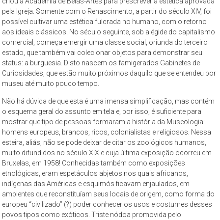
criou a Academia de Belas-Artes para prescrever a estética aprovada
pela Igreja. Somente com o Renascimento, a partir do século XIV, foi
possível cultivar uma estética fulcrada no humano, com o retorno
aos ideais clássicos. No século seguinte, sob a égide do capitalismo
comercial, começa emergir uma classe social, oriunda do terceiro
estado, que também vai colecionar objetos para demonstrar seu
status: a burguesia. Disto nascem os famigerados Gabinetes de
Curiosidades, que estão muito próximos daquilo que se entendeu por
museu até muito pouco tempo.
Não há dúvida de que esta é uma imensa simplificação, mas contém
o esquema geral do assunto em tela e, por isso, é suficiente para
mostrar que tipo de pessoas formaram a história da Museologia:
homens europeus, brancos, ricos, colonialistas e religiosos. Nessa
esteira, aliás, não se pode deixar de citar os zoológicos humanos,
muito difundidos no século XIX e cuja última exposição ocorreu em
Bruxelas, em 1958! Conhecidas também como exposições
etnológicas, eram espetáculos abjetos nos quais africanos,
indígenas das Américas e esquimós ficavam enjaulados, em
ambientes que reconstituíam seus locais de origem, como forma do
europeu “civilizado” (?) poder conhecer os usos e costumes desses
povos tipos como exóticos. Triste nódoa promovida pelo