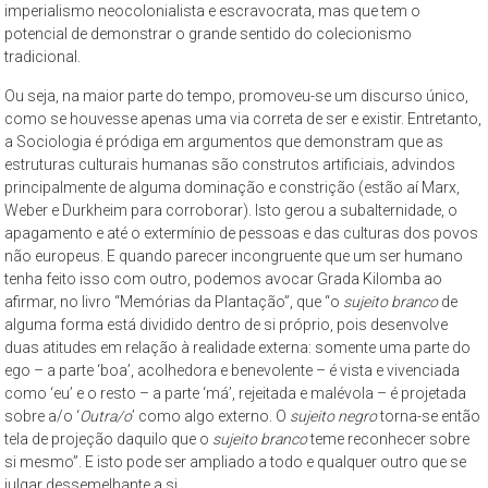
imperialismo neocolonialista e escravocrata, mas que tem o
potencial de demonstrar o grande sentido do colecionismo
tradicional.
Ou seja, na maior parte do tempo, promoveu-se um discurso único,
como se houvesse apenas uma via correta de ser e existir. Entretanto,
a Sociologia é pródiga em argumentos que demonstram que as
estruturas culturais humanas são construtos artificiais, advindos
principalmente de alguma dominação e constrição (estão aí Marx,
Weber e Durkheim para corroborar). Isto gerou a subalternidade, o
apagamento e até o extermínio de pessoas e das culturas dos povos
não europeus. E quando parecer incongruente que um ser humano
tenha feito isso com outro, podemos avocar Grada Kilomba ao
afirmar, no livro “Memórias da Plantação”, que “o
sujeito branco
de
alguma forma está dividido dentro de si próprio, pois desenvolve
duas atitudes em relação à realidade externa: somente uma parte do
ego – a parte ‘boa’, acolhedora e benevolente – é vista e vivenciada
como ‘eu’ e o resto – a parte ‘má’, rejeitada e malévola – é projetada
sobre a/o ‘
Outra/o
’ como algo externo. O
sujeito negro
torna-se então
tela de projeção daquilo que o
sujeito branco
teme reconhecer sobre
si mesmo”. E isto pode ser ampliado a todo e qualquer outro que se
julgar dessemelhante a si.