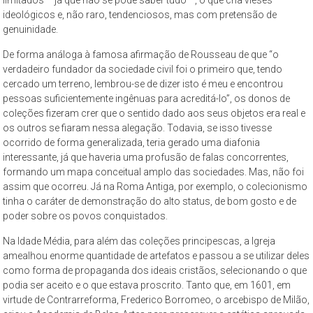
São
ideológicos e, não raro, tendenciosos, mas com pretensão de
Paulo,
genuinidade.
compreendendo
De forma análoga à famosa afirmação de Rousseau de que “o
os
verdadeiro fundador da sociedade civil foi o primeiro que, tendo
aspectos
cercado um terreno, lembrou-se de dizer isto é meu e encontrou
da
pessoas suficientemente ingênuas para acreditá-lo”, os donos de
cidade
coleções fizeram crer que o sentido dado aos seus objetos era real e
os outros se fiaram nessa alegação. Todavia, se isso tivesse
contemporânea
ocorrido de forma generalizada, teria gerado uma diafonia
a
interessante, já que haveria uma profusão de falas concorrentes,
partir
formando um mapa conceitual amplo das sociedades. Mas, não foi
da
assim que ocorreu. Já na Roma Antiga, por exemplo, o colecionismo
perspectiva
tinha o caráter de demonstração do alto status, de bom gosto e de
cultural
poder sobre os povos conquistados.
e
Na Idade Média, para além das coleções principescas, a Igreja
ambiental.
amealhou enorme quantidade de artefatos e passou a se utilizar deles
como forma de propaganda dos ideais cristãos, selecionando o que
podia ser aceito e o que estava proscrito. Tanto que, em 1601, em
virtude de Contrarreforma, Frederico Borromeo, o arcebispo de Milão,