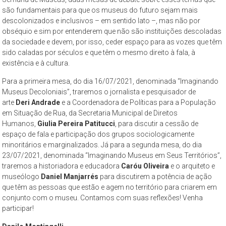
são fundamentais para que os museus do futuro sejam mais
descolonizados e inclusivos – em sentido lato –, mas não por
obséquio e sim por entenderem que não são instituições descoladas
da sociedade e devem, por isso, ceder espaço para as vozes que têm
sido caladas por séculos e que têm o mesmo direito à fala, à
existência e à cultura.
Para a primeira mesa, do dia 16/07/2021, denominada “Imaginando
Museus Decoloniais”, traremos o jornalista e pesquisador de
arte
Deri Andrade
e a Coordenadora de Políticas para a População
em Situação de Rua, da Secretaria Municipal de Direitos
Humanos,
Giulia Pereira Patitucci
, para discutir a cessão de
espaço de fala e participação dos grupos sociologicamente
minoritários e marginalizados. Já para a segunda mesa, do dia
23/07/2021, denominada “Imaginando Museus em Seus Territórios”,
traremos a historiadora e educadora
Caróu Oliveira
e o arquiteto e
museólogo
Daniel Manjarrés
para discutirem a potência de ação
que têm as pessoas que estão e agem no território para criarem em
conjunto com o museu. Contamos com suas reflexões! Venha
participar!