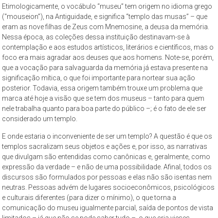
–
Etimologicamente, o vocábulo “museu” tem origem no idioma grego
propõe
(“mouseion”), na Antiguidade, e significa “templo das musas” – que
eram as nove filhas de Zeus com Mnemosine, a deusa da memória.
constituir-
Nessa época, as coleções dessa instituição destinavam-se à
se
contemplação e aos estudos artísticos, literários e científicos, mas o
como
foco era mais agradar aos deuses que aos homens. Note-se, porém,
um
que a vocação para salvaguarda da memória já estava presente na
espaço
significação mítica, o que foi importante para nortear sua ação
de
posterior. Todavia, essa origem também trouxe um problema que
reflexão,
marca até hoje a visão que se tem dos museus – tanto para quem
nele trabalha quanto para boa parte do público –; é o fato de ele ser
que
considerado um templo.
tem
como
E onde estaria o inconveniente de ser um templo? A questão é que os
objeto
templos sacralizam seus objetos e ações e, por isso, as narrativas
permanente
que divulgam são entendidas como canônicas e, geralmente, como
expressão da verdade – e não de uma possibilidade. Afinal, todos os
de
discursos são formulados por pessoas e elas não são isentas nem
estudo
neutras. Pessoas advém de lugares socioeconômicos, psicológicos
a
e culturais diferentes (para dizer o mínimo), o que torna a
cidade
comunicação do museu igualmente parcial, saída de pontos de vista
de
limitados – já que não se pode saber tudo –, o que cria vieses