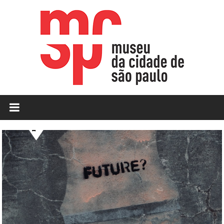
Skip
to
content
MCSP
|
Museu
da
Cidade
de
São