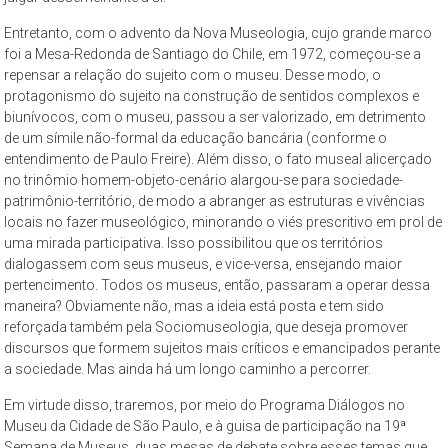
Entretanto, com o advento da Nova Museologia, cujo grande marco
foi a Mesa-Redonda de Santiago do Chile, em 1972, começou-se a
repensar a relação do sujeito com o museu. Desse modo, o
protagonismo do sujeito na construção de sentidos complexos e
biunívocos, com o museu, passou a ser valorizado, em detrimento
de um símile não-formal da educação bancária (conforme o
entendimento de Paulo Freire). Além disso, o fato museal alicerçado
no trinômio homem-objeto-cenário alargou-se para sociedade-
patrimônio-território, de modo a abranger as estruturas e vivências
locais no fazer museológico, minorando o viés prescritivo em prol de
uma mirada participativa. Isso possibilitou que os territórios
dialogassem com seus museus, e vice-versa, ensejando maior
pertencimento. Todos os museus, então, passaram a operar dessa
maneira? Obviamente não, mas a ideia está posta e tem sido
reforçada também pela Sociomuseologia, que deseja promover
discursos que formem sujeitos mais críticos e emancipados perante
a sociedade. Mas ainda há um longo caminho a percorrer.
Em virtude disso, traremos, por meio do Programa Diálogos no
Museu da Cidade de São Paulo, e à guisa de participação na 19ª
Semana de Museus, duas mesas de debate sobre esses temas que