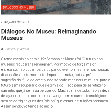
Paulo
DIÁLOGOS NO MUSEU
O
Museu
8 de julho de 2021
da
Diálogos No Museu: Reimaginando
Cidade
de
Museus
São
Paulo
Posted By: Admin
–
O tema escolhido para a 19ª Semana de Museu foi “O futuro dos
complexo
museus: recuperar e reimaginar”. Por motivo de força maior,
cultural
entretanto, não pudemos participar do evento, mas faremos nossas
museológico,
discussões neste momento. Importante notar, pois, a própria
de
sugestão do título do evento: não se pode imaginar um museu para o
natureza
futuro sem recuperar o que ele tem sido – sob pena de se refazer o
socioantropológica,
caminho que já se havia percorrido. Mas, acima de tudo, não se deve
desejar um museu com meros avanços em recursos tecnológicos
geográfica
sem se corrigir alguns dos “vícios” que essas instituições possuem.
e
Assim sendo, voltemos ao início.
histórica