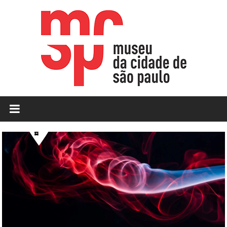
Skip
to
content
MCSP
|
Museu
da
Cidade
de
São