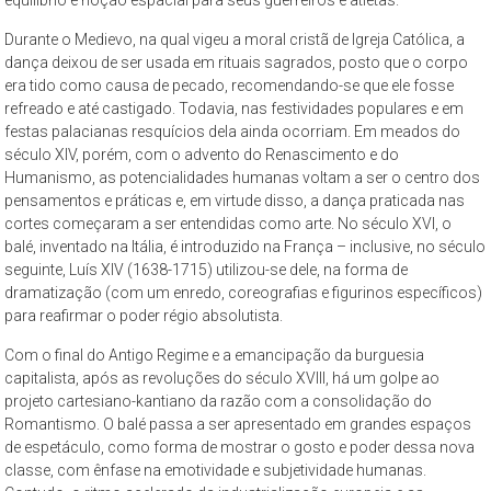
São
Durante o Medievo, na qual vigeu a moral cristã de Igreja Católica, a
Paulo,
dança deixou de ser usada em rituais sagrados, posto que o corpo
compreendendo
era tido como causa de pecado, recomendando-se que ele fosse
os
refreado e até castigado. Todavia, nas festividades populares e em
aspectos
festas palacianas resquícios dela ainda ocorriam. Em meados do
da
século XIV, porém, com o advento do Renascimento e do
cidade
Humanismo, as potencialidades humanas voltam a ser o centro dos
pensamentos e práticas e, em virtude disso, a dança praticada nas
contemporânea
cortes começaram a ser entendidas como arte. No século XVI, o
a
balé, inventado na Itália, é introduzido na França – inclusive, no século
partir
seguinte, Luís XIV (1638-1715) utilizou-se dele, na forma de
da
dramatização (com um enredo, coreografias e figurinos específicos)
perspectiva
para reafirmar o poder régio absolutista.
cultural
Com o final do Antigo Regime e a emancipação da burguesia
e
capitalista, após as revoluções do século XVIII, há um golpe ao
ambiental.
projeto cartesiano-kantiano da razão com a consolidação do
Romantismo. O balé passa a ser apresentado em grandes espaços
de espetáculo, como forma de mostrar o gosto e poder dessa nova
classe, com ênfase na emotividade e subjetividade humanas.