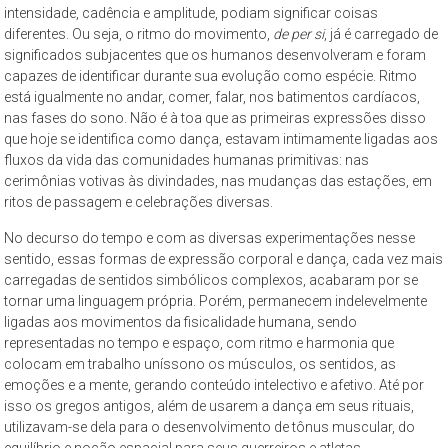
–
intensidade, cadência e amplitude, podiam significar coisas
propõe
diferentes. Ou seja, o ritmo do movimento,
de per si
, já é carregado de
significados subjacentes que os humanos desenvolveram e foram
constituir-
capazes de identificar durante sua evolução como espécie. Ritmo
se
está igualmente no andar, comer, falar, nos batimentos cardíacos,
como
nas fases do sono. Não é à toa que as primeiras expressões disso
um
que hoje se identifica como dança, estavam intimamente ligadas aos
espaço
fluxos da vida das comunidades humanas primitivas: nas
de
cerimônias votivas às divindades, nas mudanças das estações, em
reflexão,
ritos de passagem e celebrações diversas.
que
No decurso do tempo e com as diversas experimentações nesse
tem
sentido, essas formas de expressão corporal e dança, cada vez mais
como
carregadas de sentidos simbólicos complexos, acabaram por se
objeto
tornar uma linguagem própria. Porém, permanecem indelevelmente
permanente
ligadas aos movimentos da fisicalidade humana, sendo
representadas no tempo e espaço, com ritmo e harmonia que
de
colocam em trabalho uníssono os músculos, os sentidos, as
estudo
emoções e a mente, gerando conteúdo intelectivo e afetivo. Até por
a
isso os gregos antigos, além de usarem a dança em seus rituais,
cidade
utilizavam-se dela para o desenvolvimento de tônus muscular, do
de
equilíbrio e noção espacial para seus guerreiros e atletas.