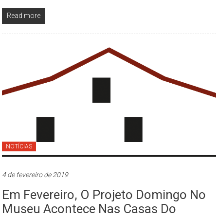
São
Read more
Paulo,
compreendendo
os
aspectos
da
cidade
contemporânea
a
partir
da
perspectiva
NOTÍCIAS
cultural
e
ambiental.
4 de fevereiro de 2019
Em Fevereiro, O Projeto Domingo No
Museu Acontece Nas Casas Do