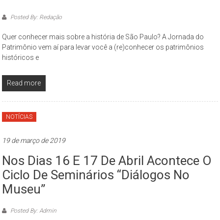
Paulo
Posted By: Redação
O
Museu
Quer conhecer mais sobre a história de São Paulo? A Jornada do
da
Patrimônio vem aí para levar você a (re)conhecer os patrimônios
históricos e
Cidade
de
São
Read more
Paulo
–
NOTÍCIAS
complexo
cultural
19 de março de 2019
museológico,
de
Nos Dias 16 E 17 De Abril Acontece O
natureza
Ciclo De Seminários “Diálogos No
socioantropológica,
Museu”
geográfica
e
Posted By: Admin
histórica