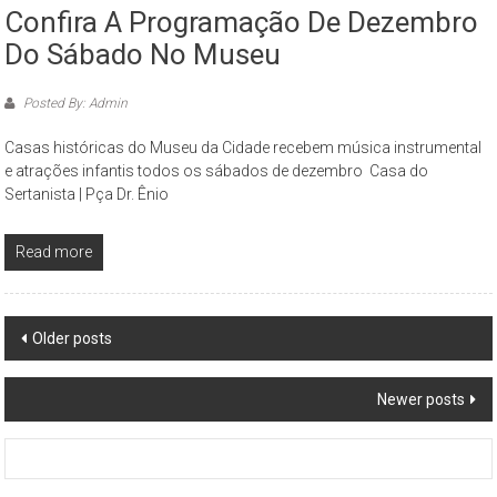
Confira A Programação De Dezembro
Do Sábado No Museu
Posted By: Admin
Casas históricas do Museu da Cidade recebem música instrumental
e atrações infantis todos os sábados de dezembro Casa do
Sertanista | Pça Dr. Ênio
Read more
Posts
Older posts
navigation
Newer posts