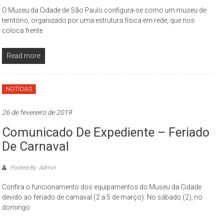
–
O Museu da Cidade de São Paulo configura-se como um museu de
propõe
território, organizado por uma estrutura física em rede, que nos
constituir-
coloca frente
se
como
Read more
um
espaço
de
NOTÍCIAS
reflexão,
que
26 de fevereiro de 2019
tem
Comunicado De Expediente – Feriado
como
De Carnaval
objeto
permanente
de
Posted By: Admin
estudo
Confira o funcionamento dos equipamentos do Museu da Cidade
a
devido ao feriado de carnaval (2 a 5 de março): No sábado (2), no
cidade
domingo
de