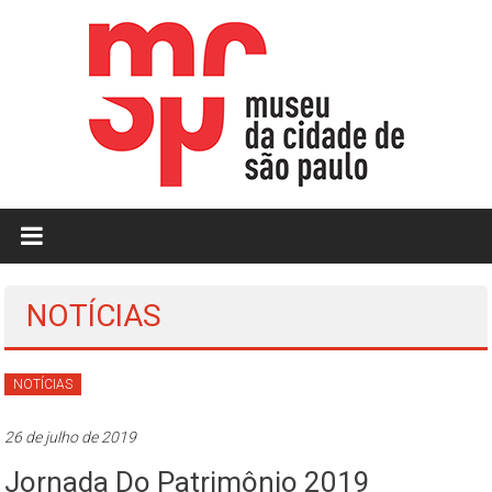
Skip
to
content
MCSP
|
Museu
NOTÍCIAS
da
Cidade
NOTÍCIAS
de
26 de julho de 2019
São
Jornada Do Patrimônio 2019