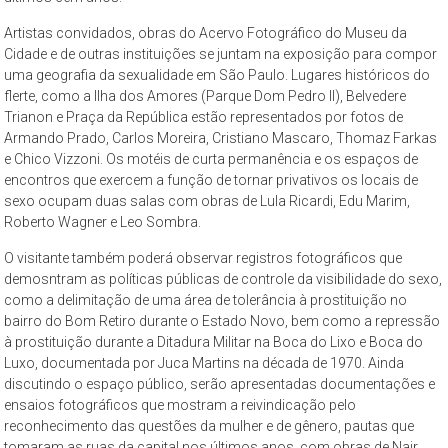
–
propõe
Artistas convidados, obras do Acervo Fotográfico do Museu da
Cidade e de outras instituições se juntam na exposição para compor
constituir-
uma geografia da sexualidade em São Paulo. Lugares históricos do
se
flerte, como a Ilha dos Amores (Parque Dom Pedro II), Belvedere
como
Trianon e Praça da República estão representados por fotos de
um
Armando Prado, Carlos Moreira, Cristiano Mascaro, Thomaz Farkas
espaço
e Chico Vizzoni. Os motéis de curta permanência e os espaços de
de
encontros que exercem a função de tornar privativos os locais de
reflexão,
sexo ocupam duas salas com obras de Lula Ricardi, Edu Marim,
Roberto Wagner e Leo Sombra.
que
tem
O visitante também poderá observar registros fotográficos que
como
demosntram as políticas públicas de controle da visibilidade do sexo,
objeto
como a delimitação de uma área de tolerância à prostituição no
permanente
bairro do Bom Retiro durante o Estado Novo, bem como a repressão
à prostituição durante a Ditadura Militar na Boca do Lixo e Boca do
de
Luxo, documentada por Juca Martins na década de 1970. Ainda
estudo
discutindo o espaço público, serão apresentadas documentações e
a
ensaios fotográficos que mostram a reivindicação pelo
cidade
reconhecimento das questões da mulher e de gênero, pautas que
de
tomaram as ruas da capital nos últimos anos, com obras de Nair