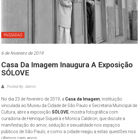
Paulo
O
Museu
da
PASSADAS
Cidade
de
São
6 de fevereiro de 2019
Paulo
Casa Da Imagem Inaugura A Exposição
–
SÓLOVE
complexo
cultural
Posted By: Admin
museológico,
de
No dia 23 de fevereiro de 2019, a
Casa da Imagem
, instituição
natureza
vinculada ao Museu da Cidade de São Paulo e Secretaria Municipal de
socioantropológica,
Cultura, abre a exposição
SÓLOVE
, mostra fotográfica com
curadoria de Henrique Siqueira e Monica Caldiron, que discute a
geográfica
manifestação do amor, sedução e sexualidade nos espaços
e
públicos de São Paulo, e como a cidade reagiu a estas questões nos
histórica
últimos cem anos.