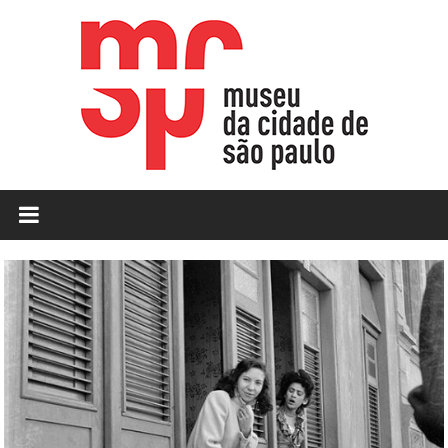
Skip
to
content
MCSP
|
Museu
da
Cidade
de
São