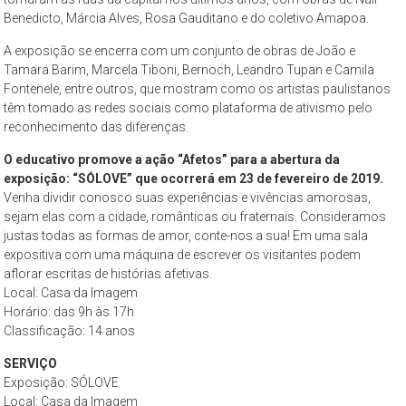
São
Benedicto, Márcia Alves, Rosa Gauditano e do coletivo Amapoa.
Paulo,
A exposição se encerra com um conjunto de obras de João e
compreendendo
Tamara Barim, Marcela Tiboni, Bernoch, Leandro Tupan e Camila
os
Fontenele, entre outros, que mostram como os artistas paulistanos
aspectos
têm tomado as redes sociais como plataforma de ativismo pelo
da
reconhecimento das diferenças.
cidade
O educativo promove a ação “Afetos” para a abertura da
contemporânea
exposição: “SÓLOVE” que ocorrerá em 23 de fevereiro de 2019.
a
Venha dividir conosco suas experiências e vivências amorosas,
partir
sejam elas com a cidade, românticas ou fraternais. Consideramos
da
justas todas as formas de amor, conte-nos a sua! Em uma sala
perspectiva
expositiva com uma máquina de escrever os visitantes podem
aflorar escritas de histórias afetivas.
cultural
Local: Casa da Imagem
e
Horário: das 9h às 17h
ambiental.
Classificação: 14 anos
SERVIÇO
Exposição: SÓLOVE
Local: Casa da Imagem