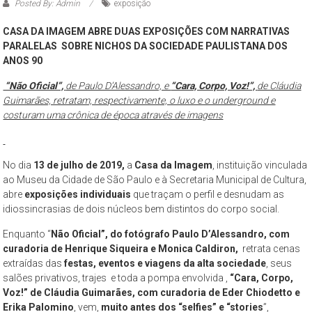
Paulo
Posted By: Admin
exposição
CASA DA IMAGEM ABRE DUAS EXPOSIÇÕES COM NARRATIVAS
O
PARALELAS SOBRE NICHOS DA SOCIEDADE PAULISTANA DOS
Museu
ANOS 90
da
Cidade
“Não Oficial”,
de Paulo D’Alessandro, e
“Cara, Corpo, Voz!”,
de Cláudia
de
Guimarães, retratam, respectivamente, o luxo e o underground e
costuram uma crônica de época através de imagens
São
Paulo
–
No dia
13 de julho de 2019,
a
Casa da Imagem
, instituição vinculada
complexo
ao Museu da Cidade de São Paulo e à Secretaria Municipal de Cultura,
cultural
abre
exposições individuais
que traçam o perfil e desnudam as
museológico,
idiossincrasias de dois núcleos bem distintos do corpo social.
de
natureza
Enquanto “
Não Oficial”, do fotógrafo Paulo D’Alessandro, com
curadoria de Henrique Siqueira e Monica Caldiron,
retrata cenas
socioantropológica,
extraídas das
festas, eventos e viagens da alta sociedade
, seus
geográfica
salões privativos, trajes e toda a pompa envolvida ,
“Cara, Corpo,
e
Voz!” de Cláudia Guimarães, com curadoria de Eder Chiodetto e
histórica
Erika Palomino
, vem,
muito antes dos “selfies” e “stories
”,