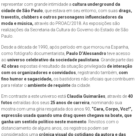
–
representar com grande intimidade a
cultura underground da
propõe
cidade de São Paulo
, que estava em seu entorno, com suas
drags,
constituir-
travestis, clubbers e outros personagens influenciadores da
moda e música,
através do PROAC/2018. As exposições são
se
realizações da Secretaria da Cultura do Governo do Estado de São
como
Paulo.
um
espaço
Desde a década de 1990, após período em que morou na Espanha,
de
como fotógrafo documentarista,
Paulo D’Alessandro
teve acesso
ao
universo celebrativo da sociedade paulistana
. Grande parte das
reflexão,
42 obras
expostas é resultado da situação privilegiada
de interação
que
com os organizadores e convidados
, registrando também,
com
tem
fino humor e sagacidade,
os bastidores não oficiais que contribuem
como
para relatar o
ambiente de requinte
da cidade.
objeto
Em contraste a este universo está
Claudia Guimarães
, através de
40
permanente
fotos
extraídas dos seus
25 anos de carreira
, nominando sua
de
mostra com uma gíria resgatada dos anos 90,
“Cara, Corpo, Voz!”,
estudo
expressão usada quando uma drag queen chegava na boate, que
a
ganha um sentido político neste momento
. Revistos com o
cidade
distanciamento de alguns anos, os registros podem ser
de
considerados uma
crônica visual do cotidiano da autora e das