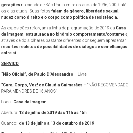
São
gerações
na cidade de São Paulo entre os anos de 1996, 2000, até
os dias atuais. Suas fotos
falam de gênero, liberdade sexual,
Paulo,
nudez como direito e o corpo como política de resistência.
compreendendo
os
As exposições reforçam a linha de programação de 2019 da
Casa
aspectos
da Imagem, estruturada no binômio comportamento/costume
e,
da
através de dois olhares bastante diferentes conseguem apresentar
recortes repletos de possibilidades de diálogos e semelhanças
cidade
entre si.
contemporânea
a
SERVIÇO
partir
“Não Oficial”, de Paulo D’Alessandro
– Livre
da
perspectiva
“Cara, Corpo, Voz! de Claudia Guimarães
– “NÃO RECOMENDADO
cultural
PARA MENORES DE 16 ANOS”
e
Local:
Casa da Imagem
ambiental.
Abertura:
13 de julho de 2019 das 11h às 15h
Quando:
de 13 de julho a 13 de outubro de 2019