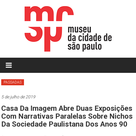
Skip
to
content
MCSP
|
Museu
PASSADAS
da
5 de julho de 2019
Cidade
Casa Da Imagem Abre Duas Exposições
de
Com Narrativas Paralelas Sobre Nichos
Da Sociedade Paulistana Dos Anos 90
São