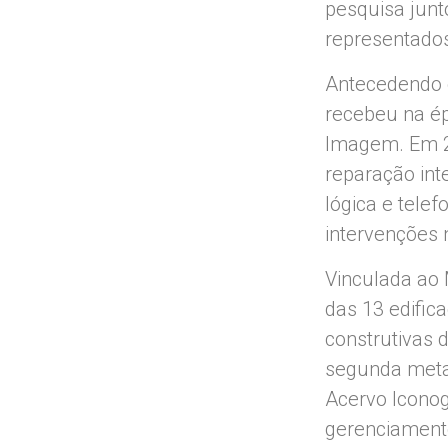
pesquisa junt
representados 
Antecedendo e
recebeu na ép
Imagem. Em 20
reparação inte
lógica e telef
intervenções 
Vinculada ao
das 13 edific
construtivas d
segunda metad
Acervo Iconog
gerenciament