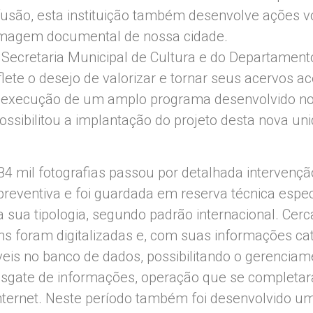
fusão, esta instituição também desenvolve ações v
magem documental de nossa cidade.
da Secretaria Municipal de Cultura e do Departame
lete o desejo de valorizar e tornar seus acervos ac
a execução de um amplo programa desenvolvido no
ossibilitou a implantação do projeto desta nova un
84 mil fotografias passou por detalhada intervençã
reventiva e foi guardada em reserva técnica espe
a sua tipologia, segundo padrão internacional. Cerc
s foram digitalizadas e, com suas informações cat
veis no banco de dados, possibilitando o gerenciam
esgate de informações, operação que se completa
nternet. Neste período também foi desenvolvido 