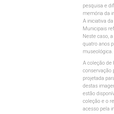
pesquisa e di
memória da i
A iniciativa 
Municipais ref
Neste caso, 
quatro anos p
museológica.
A coleção de 
conservação p
projetada par
destas imagen
estão disponí
coleção e o r
acesso pela i