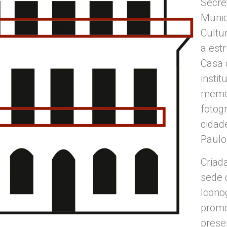
Secre
Munic
Cultu
a est
Casa 
instit
memó
fotog
cidad
Paulo
Criad
sede 
Icono
promo
prese