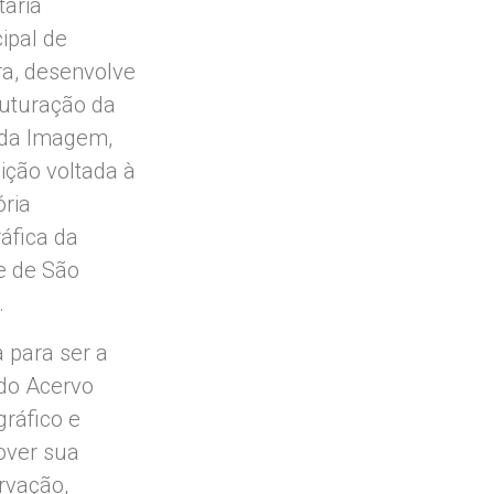
taria
ipal de
ra, desenvolve
ruturação da
da Imagem,
uição voltada à
ria
ráfica da
e de São
.
a para ser a
do Acervo
gráfico e
ver sua
rvação,