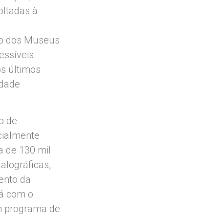
oltadas à
nto dos Museus
essíveis.
s últimos
idade
o de
cialmente
a de 130 mil
alográficas,
ento da
rá com o
um programa de