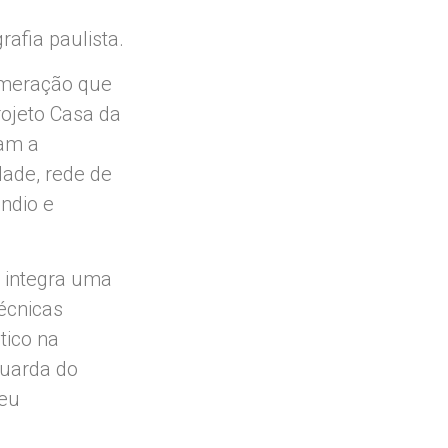
rafia paulista.
umeração que
rojeto Casa da
ram a
dade, rede de
êndio e
 integra uma
écnicas
tico na
guarda do
seu