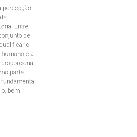
a percepção
ade
ória. Entre
conjunto de
ualificar o
o humano e a
 proporciona
omo parte
o fundamental
io, bem