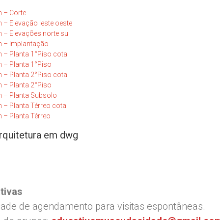
 – Corte
– Elevação leste oeste
– Elevações norte sul
 – Implantação
– Planta 1°Piso cota
 – Planta 1°Piso
– Planta 2°Piso cota
 – Planta 2°Piso
 – Planta Subsolo
– Planta Térreo cota
– Planta Térreo
rquitetura em dwg
tivas
ade de agendamento para visitas espontâneas.