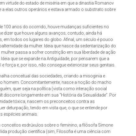
, em virtude do estado de miséria em que a dinastia Romanov
a elas outros operários e estava armado o substrato sobre
s de 100 anos do ocorrido, houve mudanças suficientes no
-se dizer que houve alguns avanços; contudo, ainda há
s, em todos os lugares do globo. Afinal, um século é pouco
balternidade da mulher. Ideia que nasce da sedentarização do
mulher passa a sofrer constrição em sua liberdade de ação
. Ideia que se expande na Antiguidade, por pensarem que a
força e, por isso, não consegue exteriorizar seus genitais.
lha conceitual das sociedades, criando a misoginia e
o do homem. Concomitantemente, nasce a noção do macho
guém, quer seja na política (vista como interação social
lt discorre longamente em sua “História da Sexualidade”. Por
nidade tóxica, nascem os preconceitos contra as
er deturpação, tendo em vista que, o que se entende por
as espécies animais.
s conceitos esdrúxulos sobre o feminino, a filósofa Simone
ida produção científica (sim, Filosofia é uma ciência com