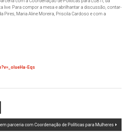
arceria com a Coordenação de Políticas para LGBTI, da
ta live. Para compor a mesa e abrilhantar a discussão, contar-
 Pires, Maria Aline Moreira, Priscila Cardoso e com a
ch?v=_oIueHa-Eqs
em parceria com Coordenação de Políticas para Mulheres