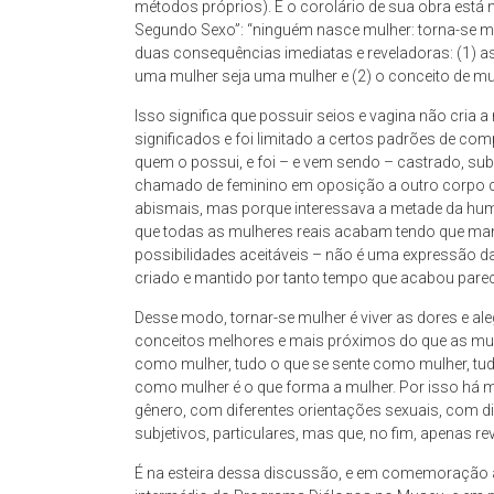
métodos próprios). E o corolário de sua obra está
cidade
Segundo Sexo”: “ninguém nasce mulher: torna-se m
contemporânea
duas consequências imediatas e reveladoras: (1) as
a
uma mulher seja uma mulher e (2) o conceito de mul
partir
Isso significa que possuir seios e vagina não cria 
da
significados e foi limitado a certos padrões de co
perspectiva
quem o possui, e foi – e vem sendo – castrado, subal
cultural
chamado de feminino em oposição a outro corpo 
e
abismais, mas porque interessava a metade da huma
ambiental.
que todas as mulheres reais acabam tendo que ma
possibilidades aceitáveis – não é uma expressão 
criado e mantido por tanto tempo que acabou pare
Desse modo, tornar-se mulher é viver as dores e aleg
conceitos melhores e mais próximos do que as mulh
como mulher, tudo o que se sente como mulher, tud
como mulher é o que forma a mulher. Por isso há m
gênero, com diferentes orientações sexuais, com d
subjetivos, particulares, mas que, no fim, apenas r
É na esteira dessa discussão, e em comemoração a