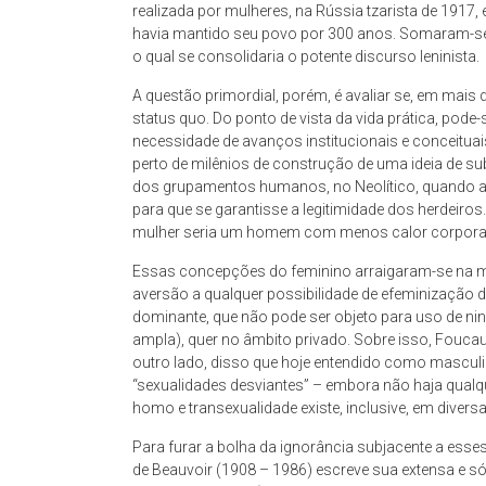
espaço
realizada por mulheres, na Rússia tzarista de 1917
de
havia mantido seu povo por 300 anos. Somaram-se 
reflexão,
o qual se consolidaria o potente discurso leninista.
que
A questão primordial, porém, é avaliar se, em mai
tem
status quo. Do ponto de vista da vida prática, pode
como
necessidade de avanços institucionais e conceituai
objeto
perto de milênios de construção de uma ideia de su
permanente
dos grupamentos humanos, no Neolítico, quando a 
para que se garantisse a legitimidade dos herdeiros
de
mulher seria um homem com menos calor corporal e 
estudo
a
Essas concepções do feminino arraigaram-se na ma
cidade
aversão a qualquer possibilidade de efeminizaçã
de
dominante, que não pode ser objeto para uso de nin
ampla), quer no âmbito privado. Sobre isso, Foucau
São
outro lado, disso que hoje entendido como masculi
Paulo,
“sexualidades desviantes” – embora não haja qualqu
compreendendo
homo e transexualidade existe, inclusive, em divers
os
aspectos
Para furar a bolha da ignorância subjacente a esse
de Beauvoir (1908 – 1986) escreve sua extensa e sól
da