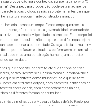
 na sua proposição mais conhecida, apresentada no livro “O
ulher”. Desta pequena proposição, pode-se tirar ao menos
 características biológicas não são determinantes para que
her é cultural e socialmente construído e mantido.
a mulher, cria apenas um corpo. É esse corpo que recebeu
mportamento, não raro contra a governabilidade e vontade de
ternizado, alienado, vilipendiado e silenciado. Esse corpo foi
chamado de masculino; não porque essas diferenças sejam
nidade dominar a outra metade. Ou seja, a ideia de mulher –
nifestar porque foram ensinadas a performarem em um rol de
da realidade, mas uma construção humana, um conceito
cendo ser verdade.
rias que o conceito lhe permite, até que se consiga criar
eres, de fato, sentem ser. É dessa forma que toda vivência
o o que se manifesta como mulher e tudo o que se sofre
ulheres em diferentes corpos, com diferentes identidades de
iferentes cores de pele, com comportamentos únicos,
evelam as diferentes formas de ser mulher.
o mês da mulher, que o Museu da Cidade de São Paulo, por