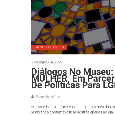
São
Paulo
–
complexo
cultural
museológico,
de
DIÁLOGOS NO MUSEU
natureza
socioantropológica,
geográfica
4 de março de 2021
e
Diálogos No Museu
histórica
MULHER, Em Parcer
–
De Políticas Para L
propõe
constituir-
Posted By: Admin
se
como
Março é, hodiernamente, considerado o mês das mul
um
lembrança costumava ficar adstrita apenas ao dia 08.