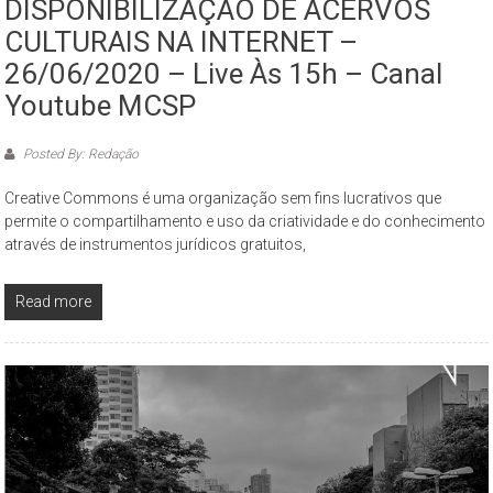
DISPONIBILIZAÇÃO DE ACERVOS
São
CULTURAIS NA INTERNET –
Paulo,
26/06/2020 – Live Às 15h – Canal
compreendendo
os
Youtube MCSP
aspectos
da
Posted By: Redação
cidade
Creative Commons é uma organização sem fins lucrativos que
contemporânea
permite o compartilhamento e uso da criatividade e do conhecimento
a
através de instrumentos jurídicos gratuitos,
partir
da
Read more
perspectiva
cultural
e
ambiental.