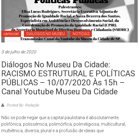
Paulo
O
Museu
da
carrossel
DIÁLOGOS NO MUSEU
NOTÍCIAS
Cidade
de
3 de julho de 2020
São
Paulo
Diálogos No Museu Da Cidade:
–
RACISMO ESTRUTURAL E POLÍTICAS
complexo
PÚBLICAS – 10/07/2020 Às 15h –
cultural
Canal Youtube Museu Da Cidade
museológico,
de
natureza
Posted By: Redação
socioantropológica,
Não se pode negar que a capital paulistana é absolutamente
geográfica
polifônica, polissêmica, polimórfica, polirreligiosa, multicultural,
e
multiétnica, diversa, plural e a profusão de ideias que
histórica