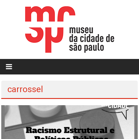
Skip
to
content
MCSP
|
Museu
carrossel
da
Cidade
de
São