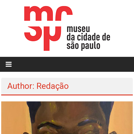
Skip
to
content
MCSP
|
Museu
Author:
Redação
da
Cidade
de
São