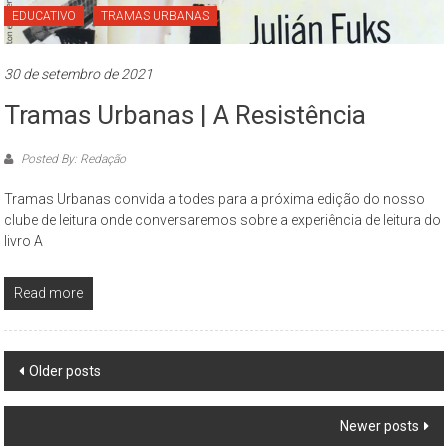
EDUCATIVO
TRAMAS URBANAS
30 de setembro de 2021
Tramas Urbanas | A Resistência
Posted By: Redação
Tramas Urbanas convida a todes para a próxima edição do nosso
clube de leitura onde conversaremos sobre a experiência de leitura do
livro A
Read more
Posts
Older posts
navigation
Newer posts