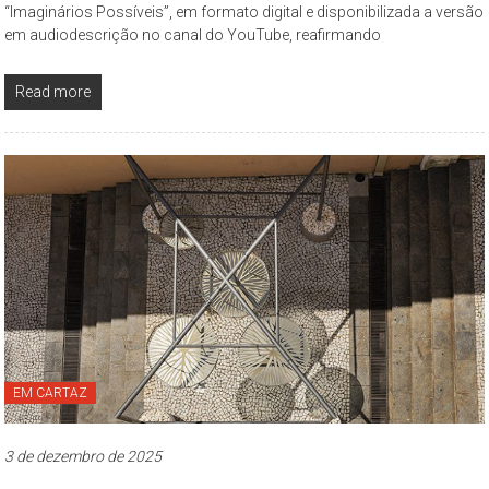
“Imaginários Possíveis”, em formato digital e disponibilizada a versão
São
em audiodescrição no canal do YouTube, reafirmando
Paulo,
compreendendo
Read more
os
aspectos
da
cidade
contemporânea
a
partir
da
perspectiva
cultural
e
ambiental.
EM CARTAZ
3 de dezembro de 2025