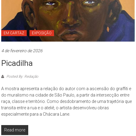
Paulo
O
Museu
da
EM CARTAZ
EXPOSIÇÃO
Cidade
de
4 de fevereiro de 2026
São
Paulo
Picadilha
–
complexo
Posted By: Redação
cultural
museológico,
A mostra apresenta a relação do autor com a ascensão do graffiti e
de
do muralismo na cidade de São Paulo, a partir da intersecção entre
raça, classe e território. Como desdobramento de uma trajetória que
natureza
transita entre a rua e o ateliê, o artista desenvolveu obras
socioantropológica,
especialmente para a Chácara Lane.
geográfica
e
Read more
histórica