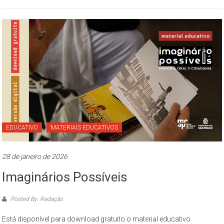
–
propõe
constituir-
se
como
um
espaço
de
reflexão,
que
tem
EDUCATIVO
MATERIAIS EDUCATIVOS
como
objeto
28 de janeiro de 2026
permanente
de
Imaginários Possíveis
estudo
a
Posted By: Redação
cidade
Está disponível para download gratuito o material educativo
de