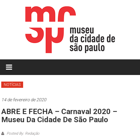
Skip
to
content
MCSP
|
Museu
NOTÍCIAS
da
14 de fevereiro de 2020
Cidade
ABRE E FECHA – Carnaval 2020 –
de
Museu Da Cidade De São Paulo
São
Posted By: Redação