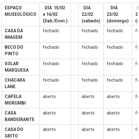
Paulo
ESPAÇO
DIA 15/02
DIA
DIA
MUSEOLÓGICO
e 16/02
22/02
23/02
2
O
(Sab./Dom.)
(sábado)
(domingo)
(
Museu
da
CASA DA
fechado
fechado
fechado
f
Cidade
IMAGEM
de
BECO DO
fechado
fechado
fechado
f
São
PINTO
Paulo
SOLAR
fechado
fechado
fechado
f
–
MARQUESA
complexo
CHÁCARA
fechado
fechado
fechado
f
cultural
LANE
museológico,
CAPELA
aberto
aberto
aberto
f
de
MORUMBI
natureza
socioantropológica,
CASA
aberto
aberto
aberto
f
geográfica
BANDEIRANTE
e
CASA DO
aberto
aberto
aberto
f
histórica
GRITO