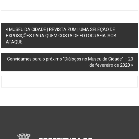
São
Paulo,
compreendendo
Post
os
MUSEU DA CIDADE | REVISTA ZUM | UMA SELEÇÃO DE
aspectos
EXPOSIÇÕES PARA QUEM GOSTA DE FOTOGRAFIA |SOB
navigation
ATAQUE
da
cidade
contemporânea
Convidamos para o próximo “Diálogos no Museu da Cidade” – 20
a
de fevereiro de 2020
partir
da
perspectiva
cultural
e
ambiental.