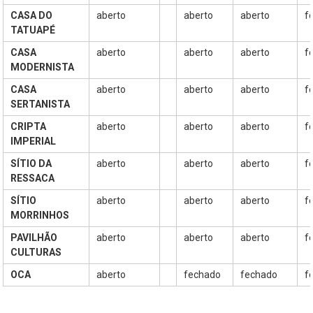
–
CASA DO
aberto
aberto
aberto
f
propõe
TATUAPÉ
constituir-
CASA
aberto
aberto
aberto
f
se
MODERNISTA
como
um
CASA
aberto
aberto
aberto
f
SERTANISTA
espaço
de
CRIPTA
aberto
aberto
aberto
f
reflexão,
IMPERIAL
que
SÍTIO DA
aberto
aberto
aberto
f
tem
RESSACA
como
SÍTIO
aberto
aberto
aberto
f
objeto
MORRINHOS
permanente
PAVILHÃO
aberto
aberto
aberto
f
de
CULTURAS
estudo
a
OCA
aberto
fechado
fechado
f
cidade
de