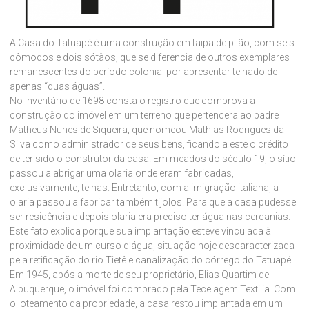
A Casa do Tatuapé é uma construção em taipa de pilão, com seis
cômodos e dois sótãos, que se diferencia de outros exemplares
remanescentes do período colonial por apresentar telhado de
apenas “duas águas”.
No inventário de 1698 consta o registro que comprova a
construção do imóvel em um terreno que pertencera ao padre
Matheus Nunes de Siqueira, que nomeou Mathias Rodrigues da
Silva como administrador de seus bens, ficando a este o crédito
de ter sido o construtor da casa. Em meados do século 19, o sítio
passou a abrigar uma olaria onde eram fabricadas,
exclusivamente, telhas. Entretanto, com a imigração italiana, a
olaria passou a fabricar também tijolos. Para que a casa pudesse
ser residência e depois olaria era preciso ter água nas cercanias.
Este fato explica porque sua implantação esteve vinculada à
proximidade de um curso d’água, situação hoje descaracterizada
pela retificação do rio Tietê e canalização do córrego do Tatuapé.
Em 1945, após a morte de seu proprietário, Elias Quartim de
Albuquerque, o imóvel foi comprado pela Tecelagem Textilia. Com
o loteamento da propriedade, a casa restou implantada em um