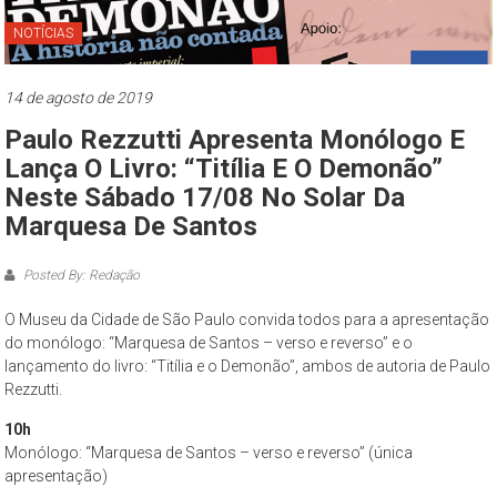
Paulo
NOTÍCIAS
O
Museu
14 de agosto de 2019
da
Paulo Rezzutti Apresenta Monólogo E
Cidade
de
Lança O Livro: “Titília E O Demonão”
São
Neste Sábado 17/08 No Solar Da
Paulo
Marquesa De Santos
–
complexo
Posted By: Redação
cultural
O Museu da Cidade de São Paulo convida todos para a apresentação
museológico,
do monólogo: “Marquesa de Santos – verso e reverso” e o
de
lançamento do livro: “Titília e o Demonão”, ambos de autoria de Paulo
natureza
Rezzutti.
socioantropológica,
geográfica
10h
Monólogo: “Marquesa de Santos – verso e reverso” (única
e
apresentação)
histórica