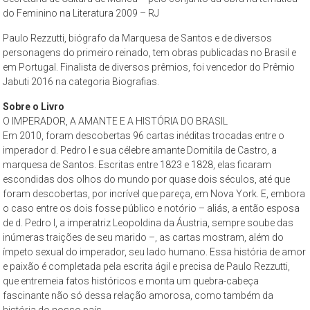
São
do Feminino na Literatura 2009 – RJ
Paulo,
Paulo Rezzutti, biógrafo da Marquesa de Santos e de diversos
compreendendo
personagens do primeiro reinado, tem obras publicadas no Brasil e
os
em Portugal. Finalista de diversos prêmios, foi vencedor do Prêmio
aspectos
Jabuti 2016 na categoria Biografias.
da
Sobre o Livro
cidade
O IMPERADOR, A AMANTE E A HISTÓRIA DO BRASIL
contemporânea
Em 2010, foram descobertas 96 cartas inéditas trocadas entre o
a
imperador d. Pedro I e sua célebre amante Domitila de Castro, a
partir
marquesa de Santos. Escritas entre 1823 e 1828, elas ficaram
da
escondidas dos olhos do mundo por quase dois séculos, até que
foram descobertas, por incrível que pareça, em Nova York. E, embora
perspectiva
o caso entre os dois fosse público e notório – aliás, a então esposa
cultural
de d. Pedro I, a imperatriz Leopoldina da Áustria, sempre soube das
e
inúmeras traições de seu marido –, as cartas mostram, além do
ambiental.
ímpeto sexual do imperador, seu lado humano. Essa história de amor
e paixão é completada pela escrita ágil e precisa de Paulo Rezzutti,
que entremeia fatos históricos e monta um quebra-cabeça
fascinante não só dessa relação amorosa, como também da
história do nosso país