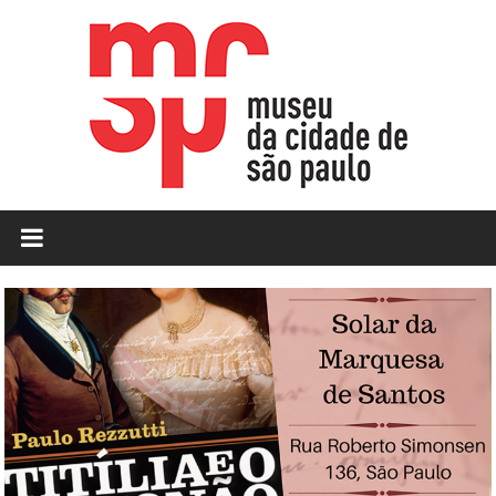
Skip
to
content
MCSP
|
Museu
da
Cidade
de
São