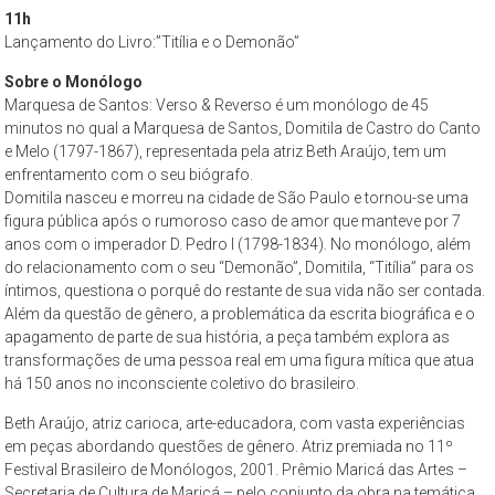
–
11h
propõe
Lançamento do Livro:”Titília e o Demonão”
constituir-
Sobre o Monólogo
se
Marquesa de Santos: Verso & Reverso é um monólogo de 45
como
minutos no qual a Marquesa de Santos, Domitila de Castro do Canto
um
e Melo (1797-1867), representada pela atriz Beth Araújo, tem um
espaço
enfrentamento com o seu biógrafo.
de
Domitila nasceu e morreu na cidade de São Paulo e tornou-se uma
figura pública após o rumoroso caso de amor que manteve por 7
reflexão,
anos com o imperador D. Pedro I (1798-1834). No monólogo, além
que
do relacionamento com o seu “Demonão”, Domitila, “Titília” para os
tem
íntimos, questiona o porquê do restante de sua vida não ser contada.
como
Além da questão de gênero, a problemática da escrita biográfica e o
objeto
apagamento de parte de sua história, a peça também explora as
permanente
transformações de uma pessoa real em uma figura mítica que atua
de
há 150 anos no inconsciente coletivo do brasileiro.
estudo
Beth Araújo, atriz carioca, arte-educadora, com vasta experiências
a
em peças abordando questões de gênero. Atriz premiada no 11º
cidade
Festival Brasileiro de Monólogos, 2001. Prêmio Maricá das Artes –
de
Secretaria de Cultura de Maricá – pelo conjunto da obra na temática