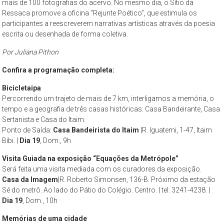
mais de 100 fotografias do acervo. No mesmo dia, o Sítio da
–
Ressaca promove a oficina “Rejunte Poético”, que estimula os
propõe
participantes a reescreverem narrativas artísticas através da poesia
constituir-
escrita ou desenhada de forma coletiva.
se
como
Por Juliana Pithon
um
Confira a programação completa:
espaço
de
Bicicletaipa
Percorrendo um trajeto de mais de 7 km, interligamos a memória, o
reflexão,
tempo e a geografia de três casas históricas: Casa Bandeirante, Casa
que
Sertanista e Casa do Itaim.
tem
Ponto de Saída:
Casa Bandeirista do Itaim
|R. Iguatemi, 1-47, Itaim
como
Bibi. |
Dia 19
, Dom., 9h
objeto
Visita Guiada na exposição “Equações da Metrópole”
permanente
Será feita uma visita mediada com os curadores da exposição.
de
Casa da Imagem
|R. Roberto Simonsen, 136-B. Próximo da estação
estudo
Sé do metrô. Ao lado do Pátio do Colégio. Centro. | tel. 3241-4238. |
a
Dia
19
, Dom., 10h
cidade
Memórias de uma cidade
de