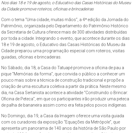
Paulo
Nos dias 18 e 19 de agosto, o Educativo das Casas Históricas do Museu
da Cidade promove roteiros, oficinas e brincadeiras
O
Com o tema “Uma cidade, muitas mãos”, a 4ª edição da Jornada do
Museu
Patrimônio, organizada pelo Departamento do Patrimônio Histórico
da
da Secretaria de Cultura oferece mais de 300 atividades distribuídas
Cidade
por toda a cidade. Integrando o evento, que acontece durante os dias
de
18 e 19 de agosto, o Educativo das Casas Históricas do Museu da
São
Cidade preparou uma programação especial com roteiros, visitas
Paulo
guiadas, oficinas e brincadeiras.
–
No Sábado, dia 18, a Casa do Tatuapé promove a oficina de pau a
complexo
pique “Memórias da forma”, que convida o público a conhecer um
cultural
pouco mais sobre a técnica de construção tradicional e propõe a
museológico,
criação de uma escultura coletiva a partir da prática. Neste mesmo
de
dia, na Casa Sertanista acontece a atividade “Construindo o Brincar:
Oficina de Peteca”, em que os participantes irão produzir uma peteca
natureza
de palha de bananeira assim como era feita pelos povos indígenas.
socioantropológica,
geográfica
No Domingo, dia 19, a Casa da Imagem oferece uma visita guiada
e
com os curadores da exposição “Equações da Metrópole”, que
histórica
apresenta um panorama de 140 anos da história de São Paulo por