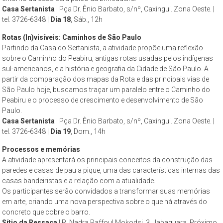
Casa Sertanista
| Pça Dr. Ênio Barbato, s/nº, Caxingui. Zona Oeste. |
tel. 3726-6348 |
Dia 18
, Sáb., 12h
Rotas (In)visíveis: Caminhos de São Paulo
Partindo da Casa do Sertanista, a atividade propõe uma reflexão
sobre o Caminho do Peabiru, antigas rotas usadas pelos indígenas
sul-americanos, e a história e geografia da Cidade de São Paulo. A
partir da comparação dos mapas da Rota e das principais vias de
São Paulo hoje, buscamos traçar um paralelo entre o Caminho do
Peabiru e o processo de crescimento e desenvolvimento de São
Paulo.
Casa Sertanista
| Pça Dr. Ênio Barbato, s/nº, Caxingui. Zona Oeste. |
tel. 3726-6348 |
Dia 19
, Dom., 14h
Processos e memórias
A atividade apresentará os principais conceitos da construção das
paredes e casas de pau a pique, uma das características internas das
casas bandeiristas e a relação com a atualidade.
Os participantes serão convidados a transformar suas memórias
em arte, criando uma nova perspectiva sobre o que há através do
concreto que cobre o barro.
Sítio da Ressaca
| R. Nadra Raffoul Mokodsi, 3, Jabaquara. Próximo