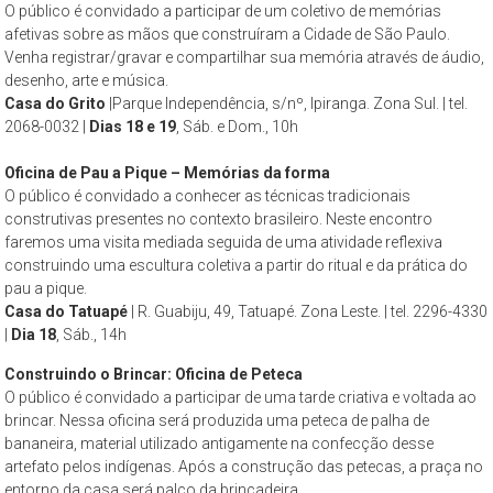
O público é convidado a participar de um coletivo de memórias
São
afetivas sobre as mãos que construíram a Cidade de São Paulo.
Paulo,
Venha registrar/gravar e compartilhar sua memória através de áudio,
compreendendo
desenho, arte e música.
os
Casa do Grito
|Parque Independência, s/nº, Ipiranga. Zona Sul. | tel.
aspectos
2068-0032 |
Dias 18 e 19
, Sáb. e Dom., 10h
da
Oficina de Pau a Pique – Memórias da forma
cidade
O público é convidado a conhecer as técnicas tradicionais
contemporânea
construtivas presentes no contexto brasileiro. Neste encontro
a
faremos uma visita mediada seguida de uma atividade reflexiva
partir
construindo uma escultura coletiva a partir do ritual e da prática do
da
pau a pique.
perspectiva
Casa do Tatuapé
| R. Guabiju, 49, Tatuapé. Zona Leste. | tel. 2296-4330
cultural
|
Dia 18
, Sáb., 14h
e
Construindo o Brincar: Oficina de Peteca
ambiental.
O público é convidado a participar de uma tarde criativa e voltada ao
brincar. Nessa oficina será produzida uma peteca de palha de
bananeira, material utilizado antigamente na confecção desse
artefato pelos indígenas. Após a construção das petecas, a praça no
entorno da casa será palco da brincadeira.