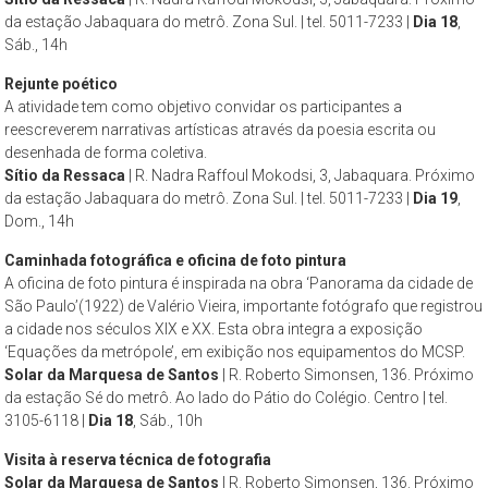
da estação Jabaquara do metrô. Zona Sul. | tel. 5011-7233 |
Dia 18
,
Sáb., 14h
Rejunte poético
A atividade tem como objetivo convidar os participantes a
reescreverem narrativas artísticas através da poesia escrita ou
desenhada de forma coletiva.
Sítio da Ressaca
| R. Nadra Raffoul Mokodsi, 3, Jabaquara. Próximo
da estação Jabaquara do metrô. Zona Sul. | tel. 5011-7233 |
Dia 19
,
Dom., 14h
Caminhada fotográfica e oficina de foto pintura
A oficina de foto pintura é inspirada na obra ‘Panorama da cidade de
São Paulo’(1922) de Valério Vieira, importante fotógrafo que registrou
a cidade nos séculos XIX e XX. Esta obra integra a exposição
‘Equações da metrópole’, em exibição nos equipamentos do MCSP.
Solar da Marquesa de Santos
| R. Roberto Simonsen, 136. Próximo
da estação Sé do metrô. Ao lado do Pátio do Colégio. Centro | tel.
3105-6118 |
Dia 18
, Sáb., 10h
Visita à reserva técnica de fotografia
Solar da Marquesa de Santos
| R. Roberto Simonsen, 136. Próximo