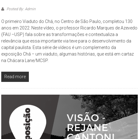
São
Posted By: Admin
Paulo,
compreendendo
O primeiro Viaduto do Chá, no Centro de São Paulo, completou 130
os
anos em 2022. Neste vídeo, o professor Ricardo Marques de Azevedo
(FAU –USP) fala sobre as transformações e contextualiza a
aspectos
relevância que essa importante via teve para o desenvolvimento da
da
capital paulista. Esta série de vídeos é um complemento da
cidade
exposição Chá – um viaduto, algumas histórias, que está em cartaz
contemporânea
na Chácara Lane/MCSP.
a
partir
Read more
da
perspectiva
cultural
e
ambiental.