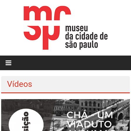
Skip
to
content
MCSP
|
Museu
Vídeos
da
Cidade
de
São