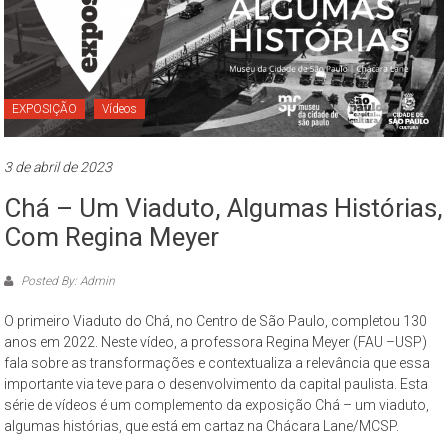
Paulo
O
Museu
da
EXPOSIÇÃO
Vídeos
Cidade
de
3 de abril de 2023
São
Paulo
Chá – Um Viaduto, Algumas Histórias,
–
Com Regina Meyer
complexo
cultural
Posted By: Admin
museológico,
de
O primeiro Viaduto do Chá, no Centro de São Paulo, completou 130
natureza
anos em 2022. Neste vídeo, a professora Regina Meyer (FAU –USP)
socioantropológica,
fala sobre as transformações e contextualiza a relevância que essa
importante via teve para o desenvolvimento da capital paulista. Esta
geográfica
série de vídeos é um complemento da exposição Chá – um viaduto,
e
algumas histórias, que está em cartaz na Chácara Lane/MCSP.
histórica