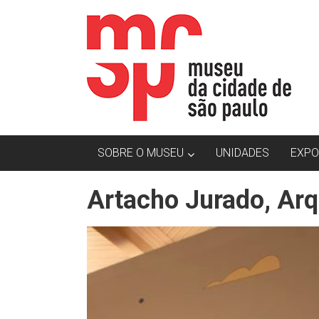
Skip
MCSP
to
content
|
Museu
da
Cidade
SOBRE O MUSEU
UNIDADES
EXPO
de
São
Artacho Jurado, Arq
Paulo
O
Museu
da
Cidade
de