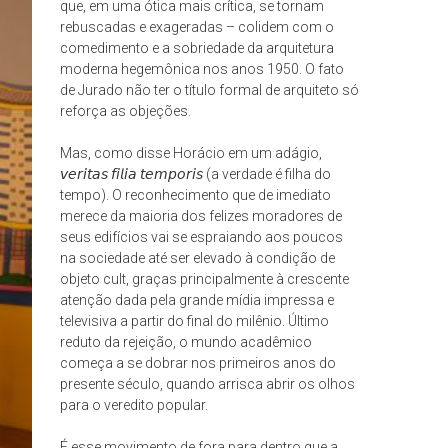
que, em uma ótica mais crítica, se tornam
rebuscadas e exageradas – colidem com o
comedimento e a sobriedade da arquitetura
moderna hegemônica nos anos 1950. O fato
de Jurado não ter o título formal de arquiteto só
reforça as objeções.
Mas, como disse Horácio em um adágio,
𝘷𝘦𝘳𝘪𝘵𝘢𝘴 𝘧𝘪𝘭𝘪𝘢 𝘵𝘦𝘮𝘱𝘰𝘳𝘪𝘴 (a verdade é filha do
tempo). O reconhecimento que de imediato
merece da maioria dos felizes moradores de
seus edifícios vai se espraiando aos poucos
na sociedade até ser elevado à condição de
objeto cult, graças principalmente à crescente
atenção dada pela grande mídia impressa e
televisiva a partir do final do milênio. Último
reduto da rejeição, o mundo acadêmico
começa a se dobrar nos primeiros anos do
presente século, quando arrisca abrir os olhos
para o veredito popular.
É esse movimento de fora para dentro que a